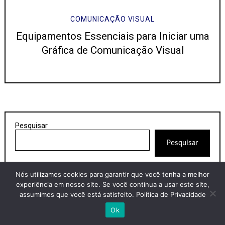
COMUNICAÇÃO VISUAL
Equipamentos Essenciais para Iniciar uma
Gráfica de Comunicação Visual
Pesquisar
Pesquisar
Nós utilizamos cookies para garantir que você tenha a melhor
experiência em nosso site. Se você continua a usar este site,
assumimos que você está satisfeito.
Política de Privacidade
Artigos Recentes
Ok