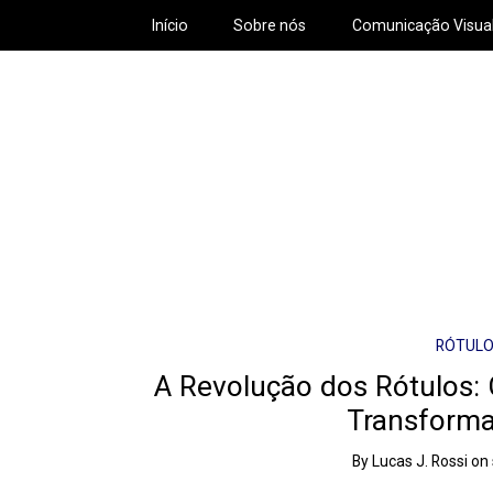
Início
Sobre nós
Comunicação Visua
RÓTULO
A Revolução dos Rótulos: 
Transform
By
Lucas J. Rossi
on