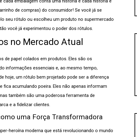
e cada embalagem conta uma história e cada história é
arrinho de compras) do consumidor! Se você já se
lo seu rótulo ou escolheu um produto no supermercado
tão você já experimentou o poder dos rótulos.
os no Mercado Atual
s de papel colados em produtos. Eles são os
ndo informações essenciais e, ao mesmo tempo,
e hoje, um rótulo bem projetado pode ser a diferença
ue fica acumulando poeira. Eles não apenas informam
de, mas também são uma poderosa ferramenta de
ca e a fidelizar clientes.
l como uma Força Transformadora
 super-heroína moderna que está revolucionando o mundo